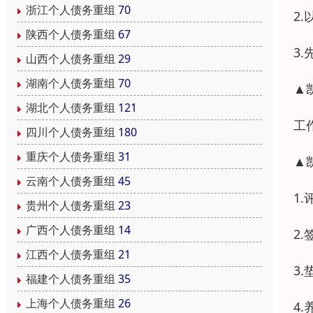
浙江个人债务重组
70
2
陕西个人债务重组
67
3
山西个人债务重组
29
湖南个人债务重组
70
▲
湖北个人债务重组
121
工
四川个人债务重组
180
重庆个人债务重组
31
▲
云南个人债务重组
45
1
贵州个人债务重组
23
广西个人债务重组
14
2
江西个人债务重组
21
3
福建个人债务重组
35
上海个人债务重组
26
4