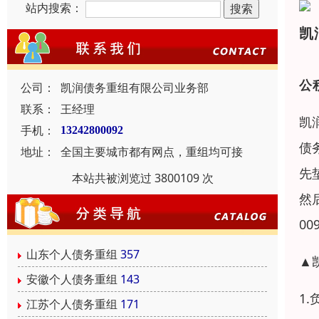
站内搜索：
凯
公
公司：
凯润债务重组有限公司业务部
联系：
王经理
凯
手机：
13242800092
债
地址：
全国主要城市都有网点，重组均可接
先
本站共被浏览过 3800109 次
然
0
山东个人债务重组
357
▲
安徽个人债务重组
143
1
江苏个人债务重组
171