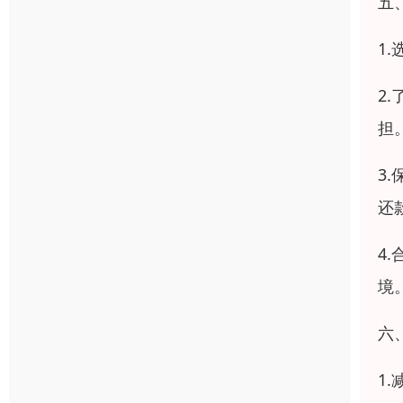
五
1
2
担
3
还
4
境
六
1