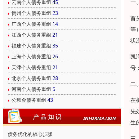
一
云南个人债务重组
45
贵州个人债务重组
23
首
广西个人债务重组
14
等
江西个人债务重组
21
状
福建个人债务重组
35
凯
上海个人债务重组
26
号：
天津个人债务重组
21
北京个人债务重组
28
二
河南个人债务重组
5
在
公积金债务重组
43
先
生
债务优化的核心步骤
三