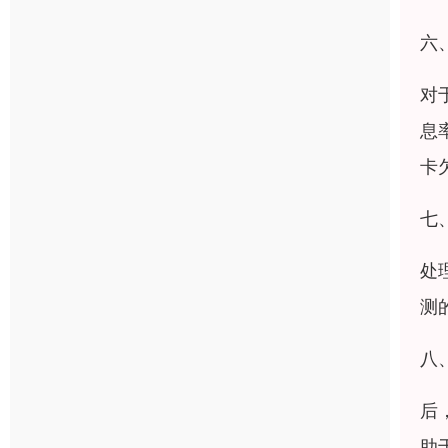
六
对
息
卡
七
处
测
八
后
助