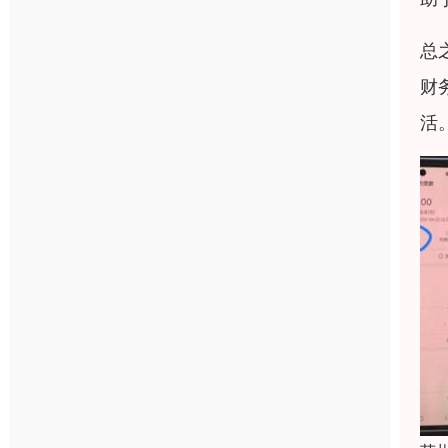
总
财
活