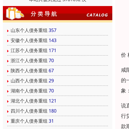
山东个人债务重组
357
安徽个人债务重组
143
江苏个人债务重组
171
价
浙江个人债务重组
70
咸
陕西个人债务重组
67
的
山西个人债务重组
29
象
湖南个人债务重组
70
湖北个人债务重组
121
说
四川个人债务重组
180
行
重庆个人债务重组
31
款