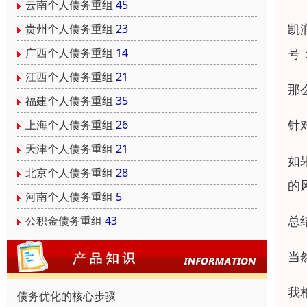
云南个人债务重组
45
凯
贵州个人债务重组
23
号
广西个人债务重组
14
江西个人债务重组
21
那
福建个人债务重组
35
针
上海个人债务重组
26
天津个人债务重组
21
如
北京个人债务重组
28
的
河南个人债务重组
5
总
公积金债务重组
43
当
我
债务优化的核心步骤