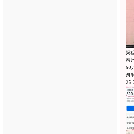
揭
泰
5
凯
25-