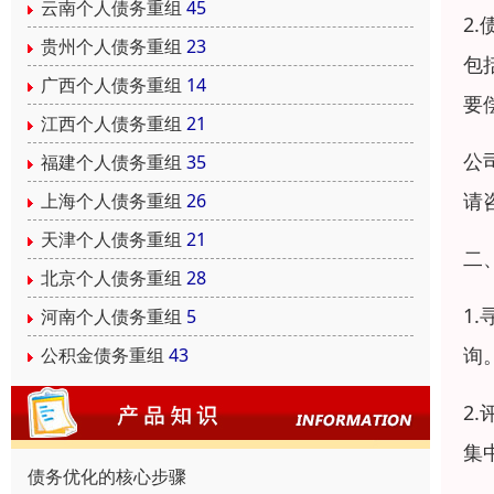
云南个人债务重组
45
2
贵州个人债务重组
23
包
广西个人债务重组
14
要
江西个人债务重组
21
公
福建个人债务重组
35
请
上海个人债务重组
26
天津个人债务重组
21
二
北京个人债务重组
28
1
河南个人债务重组
5
询
公积金债务重组
43
2
集
债务优化的核心步骤