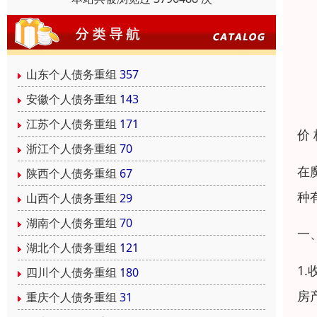
山东个人债务重组
357
安徽个人债务重组
143
江苏个人债务重组
171
价
浙江个人债务重组
70
在
陕西个人债务重组
67
种
山西个人债务重组
29
湖南个人债务重组
70
一
湖北个人债务重组
121
1
四川个人债务重组
180
房
重庆个人债务重组
31