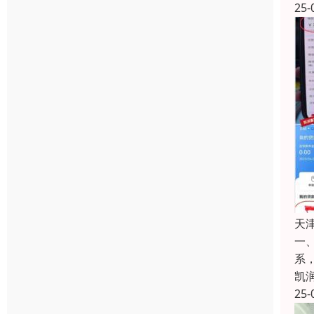
25-
天
一
系
凯
25-