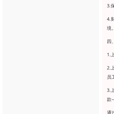
3
4
境
四
1
2
员
3
款
通