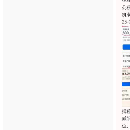
在
公
凯
25-
揭
咸
位