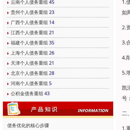
1
云南个人债务重组
45
如
贵州个人债务重组
23
广西个人债务重组
14
2
江西个人债务重组
21
3
福建个人债务重组
35
上海个人债务重组
26
4
天津个人债务重组
21
5
北京个人债务重组
28
河南个人债务重组
5
凯
公积金债务重组
43
号：
二
债务优化的核心步骤
1