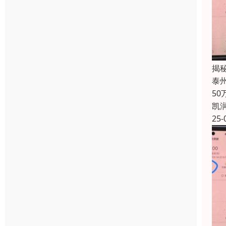
揭
泰
5
凯
25-