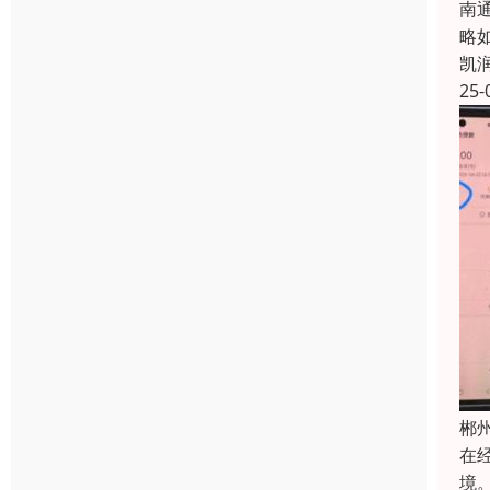
南
略
凯
25-
郴
在
境