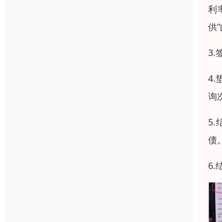
利
供
3
4
询
5
债
6