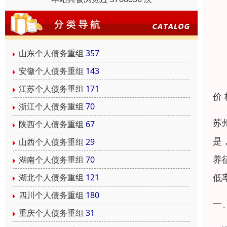
山东个人债务重组
357
安徽个人债务重组
143
江苏个人债务重组
171
价
浙江个人债务重组
70
苏
陕西个人债务重组
67
是
山西个人债务重组
29
养
湖南个人债务重组
70
低
湖北个人债务重组
121
四川个人债务重组
180
一
重庆个人债务重组
31